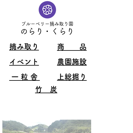
ブルーベリー摘み取り園
のらり・くらり
​摘み取り
商 品
イベント
農園施設
​一 粒 舎
​上総掘り
竹 炭