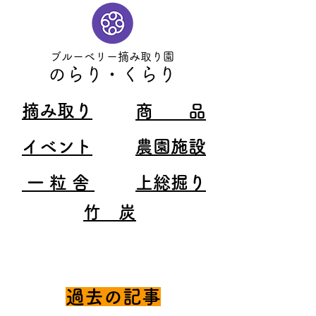
ブルーベリー摘み取り園
のらり・くらり
​摘み取り
商 品
イベント
農園施設
​一 粒 舎
​上総掘り
竹 炭
過去の記事